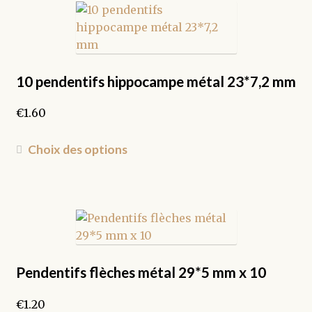
variations.
Les
options
peuvent
être
10 pendentifs hippocampe métal 23*7,2 mm
choisies
€
1.60
sur
la
Ce
page
Choix des options
produit
du
a
produit
plusieurs
variations.
Les
options
peuvent
Pendentifs flèches métal 29*5 mm x 10
être
€
1.20
choisies