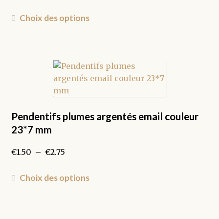
Ce
Choix des options
produit
a
plusieurs
variations.
Les
options
peuvent
être
Pendentifs plumes argentés email couleur
choisies
23*7 mm
sur
la
Plage
€
1.50
–
€
2.75
page
de
du
prix :
Ce
Choix des options
produit
€1.50
produit
à
a
€2.75
plusieurs