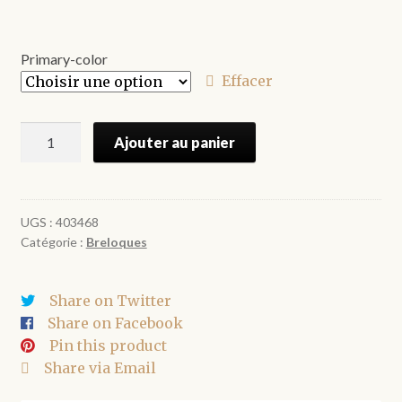
Primary-color
Effacer
quantité
Ajouter au panier
de
Pendentifs
abeilles
métal
UGS :
403468
Catégorie :
Breloques
10*11
mm
par
Share on Twitter
lot
Share on Facebook
de
Pin this product
10
Share via Email