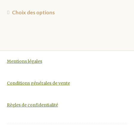
sur
Ce
la
Choix des options
produit
page
a
du
plusieurs
produit
variations.
Les
options
Mentions légales
peuvent
être
choisies
Conditions générales de vente
sur
la
page
Règles de confidentialité
du
produit