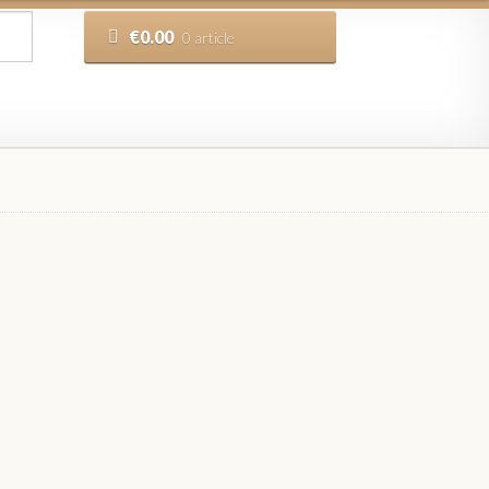
€
0.00
0 article