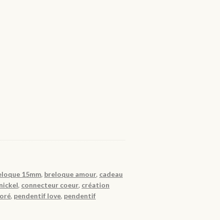
eloque 15mm
,
breloque amour
,
cadeau
nickel
,
connecteur coeur
,
création
doré
,
pendentif love
,
pendentif