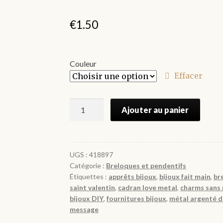
€
1.50
Couleur
Effacer
quantité
Ajouter au panier
de
Pendentifs
amour
en
UGS :
418897
Catégorie :
Breloques et pendentifs
métal
Étiquettes :
apprêts bijoux
,
bijoux fait main
,
br
15*14
saint valentin
,
cadran love metal
,
charms sans 
mm
bijoux DIY
,
fournitures bijoux
,
métal argenté 
par
message
10