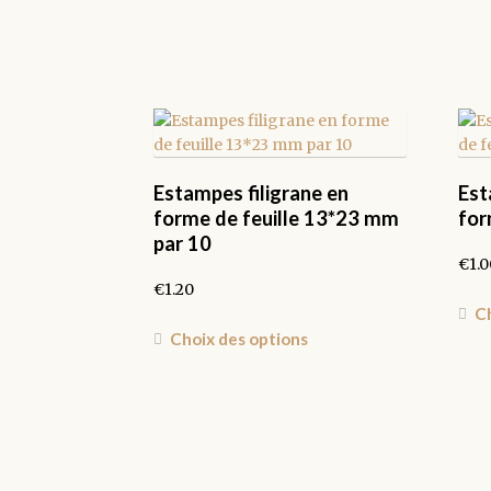
Estampes filigrane en
Est
forme de feuille 13*23 mm
for
par 10
€
1.0
€
1.20
Ch
Ce
Choix des options
produit
a
plusieurs
variations.
Les
options