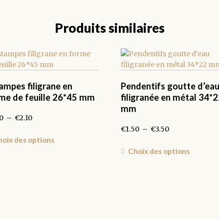
Produits similaires
ampes filigrane en
Pendentifs goutte d’ea
me de feuille 26*45 mm
filigranée en métal 34*
mm
Plage
0
–
€
2.10
de
Plage
€
1.50
–
€
3.50
prix :
Ce
de
oix des options
€1.00
produit
prix :
Ce
Choix des options
à
a
€1.50
produit
€2.10
plusieurs
à
a
variations.
€3.50
plusieur
Les
variation
options
Les
peuvent
options