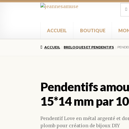
Aller
Aller
Rec
Rec
pour
à
au
la
contenu
navigation
ACCUEIL
BOUTIQUE
MON
ACCUEIL
BRELOQUES ET PENDENTIFS
PENDE
Pendentifs amou
15*14 mm par 10
Pendentif Love en métal argenté et dor
plomb pour création de bijoux DIY