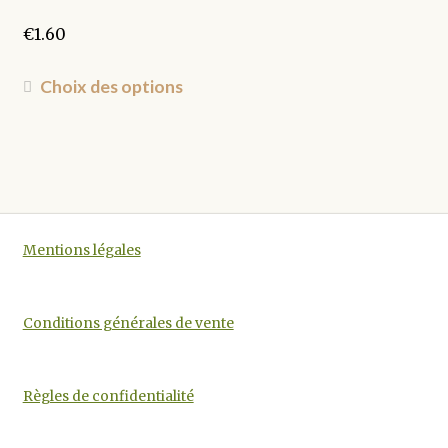
choisies
sur
€
1.60
la
page
Ce
Choix des options
du
produit
produit
a
plusieurs
variations.
Les
options
Mentions légales
peuvent
être
choisies
Conditions générales de vente
sur
la
page
Règles de confidentialité
du
produit