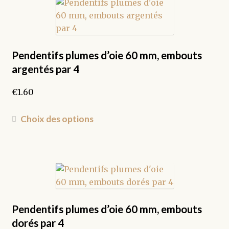
variations.
Les
options
peuvent
être
Pendentifs plumes d’oie 60 mm, embouts
choisies
argentés par 4
sur
la
€
1.60
page
du
Ce
Choix des options
produit
produit
a
plusieurs
variations.
Les
options
peuvent
Pendentifs plumes d’oie 60 mm, embouts
être
dorés par 4