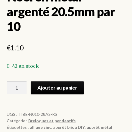
argenté 20.5mm par
10
€
1.10
42 en stock
quantité
Ajouter au panier
de
Pendentifs
Sapin
de
UGS :
TIBE-N010-28AS-RS
Catégorie :
Breloques et pendentifs
Noël
Étiquettes :
alliage zinc
,
apprêt bijou DIY
,
apprêt métal
en