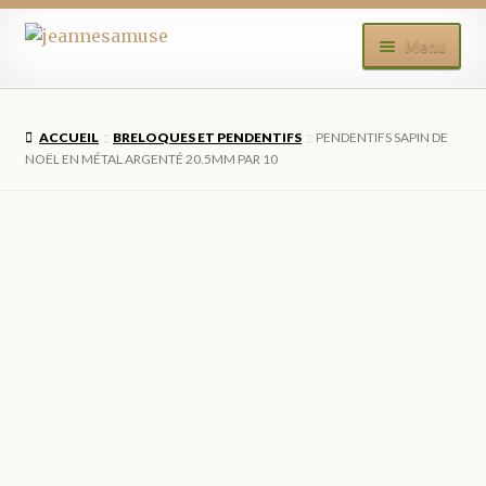
Aller
Aller
Menu
à
au
la
contenu
ACCUEIL
navigation
ACCUEIL
BRELOQUES ET PENDENTIFS
PENDENTIFS SAPIN DE
BOUTIQUE
NOËL EN MÉTAL ARGENTÉ 20.5MM PAR 10
MON COMPTE
BLOG
CONTACT