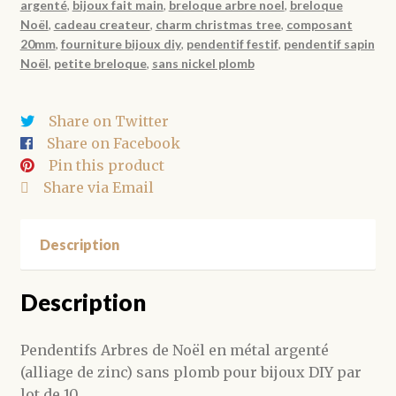
argenté
,
bijoux fait main
,
breloque arbre noel
,
breloque
métal
Noël
,
cadeau createur
,
charm christmas tree
,
composant
argenté
20mm
,
fourniture bijoux diy
,
pendentif festif
,
pendentif sapin
20.5mm
Noël
,
petite breloque
,
sans nickel plomb
par
10
Share on Twitter
Share on Facebook
Pin this product
Share via Email
Description
Description
Pendentifs Arbres de Noël en métal argenté
(alliage de zinc) sans plomb pour bijoux DIY par
lot de 10