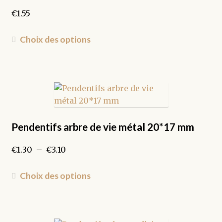
€
1.55
Ce
Choix des options
produit
a
plusieurs
variations.
Les
options
peuvent
Pendentifs arbre de vie métal 20*17 mm
être
Plage
€
1.30
–
€
3.10
choisies
de
sur
prix :
Ce
la
Choix des options
€1.30
produit
page
à
a
du
€3.10
plusieurs
produit