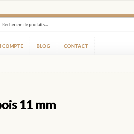
herche
herche
 :
 COMPTE
BLOG
CONTACT
 bois 11 mm