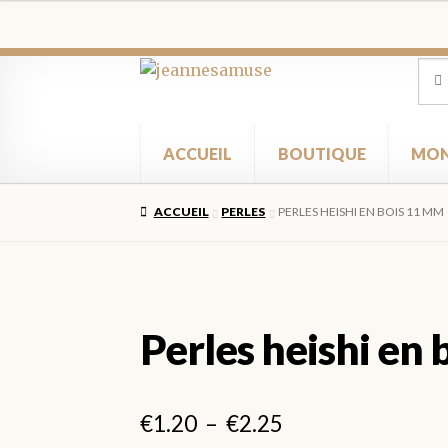
à
€2.25
Aller
Aller
Rec
Rec
pour
à
au
la
contenu
navigation
ACCUEIL
BOUTIQUE
MON
ACCUEIL
PERLES
PERLES HEISHI EN BOIS 11 MM
Perles heishi en
Plage
€
1.20
–
€
2.25