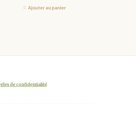
Ajouter au panier
s
s.
gles de confidentialité