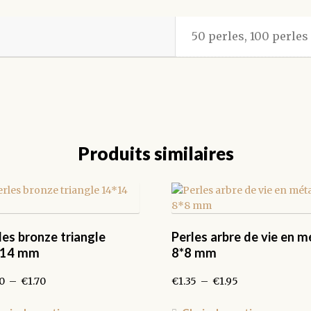
50 perles, 100 perles
Produits similaires
les bronze triangle
Perles arbre de vie en m
*14 mm
8*8 mm
Plage
Plage
0
–
€
1.70
€
1.35
–
€
1.95
de
de
prix :
prix :