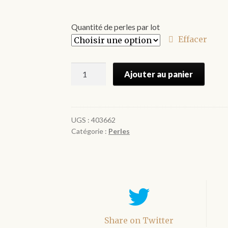
de
prix :
Quantité de perles par lot
€1.20
Effacer
à
quantité
€2.25
Ajouter au panier
de
Perles
heishi
en
UGS :
403662
Catégorie :
Perles
bois
11
mm
Share on Twitter