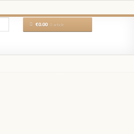
€
0.00
0 article