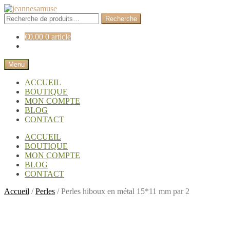
Aller
Aller
à
au
Recherche
Recherche
la
contenu
pour :
navigation
€
0.00
0 article
Menu
ACCUEIL
BOUTIQUE
MON COMPTE
BLOG
CONTACT
ACCUEIL
BOUTIQUE
MON COMPTE
BLOG
CONTACT
Accueil
/
Perles
/
Perles hiboux en métal 15*11 mm par 2