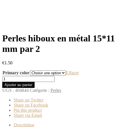
Perles hiboux en métal 15*11
mm par 2
€
1.50
Primary color
Effacer
quantité
de
Ajouter au panier
Perles
UGS :
404844
Catégorie :
Perles
hiboux
en
Share on Twitter
métal
Share on Facebook
15*11
Pin this product
mm
Share via Email
par
2
Description