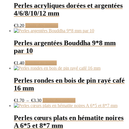
Perles acryliques dorées et argentées
4/6/8/10/12 mm
Ce
€
3.20
Choix des options
produit
a
plusieurs
Perles argentées Bouddha 9*8 mm
variations.
par 10
Les
options
peuvent
€
1.40
Ajouter au panier
être
choisies
sur
Perles rondes en bois de pin rayé café
la
16 mm
page
du
produit
Plage
Ce
€
1.70
–
€
3.30
Choix des options
de
produit
prix :
a
€1.70
plusieurs
Perles cœurs plats en hématite noires
à
variations.
A 6*5 et 8*7 mm
€3.30
Les