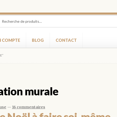
herche
herche
 :
 COMPTE
BLOG
CONTACT
LE”
ation murale
use
—
16 commentaires
e Noël à faire soi-même