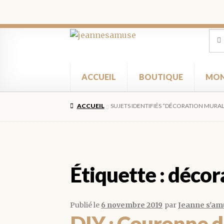
Aller
Aller
Rec
Rec
pour
à
au
la
contenu
navigation
ACCUEIL
BOUTIQUE
MON
ACCUEIL
SUJETS IDENTIFIÉS “DÉCORATION MURA
Étiquette :
décor
Publié le
6 novembre 2019
par
Jeanne s'am
DIY : Couronne d