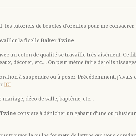
 les tutoriels de boucles d’oreilles pour me consacrer 
availler la ficelle
Baker Twine
vec un coton de qualité se travaille très aisément. Ce
fi
aux, décorer, etc…. On peut même faire de jolis tissages
coration à suspendre ou à poser. Précédemment, j’avais 
er
ICI
ème mariage, déco de salle, baptême, etc…
r Twine
consiste à dénicher un gabarit d’une ou plusieu
ur trouver la ou les formats de lettres qui vous convien