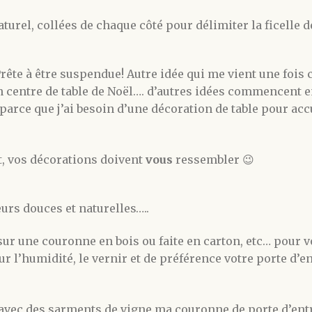
aturel, collées de chaque côté pour délimiter la ficelle de
 Prête à être suspendue! Autre idée qui me vient une fois
n centre de table de Noël…. d’autres idées commencent en
arce que j’ai besoin d’une décoration de table pour accue
t, vos décorations doivent
vous
ressembler 😉
eurs douces et naturelles…..
sur une couronne en bois ou faite en carton, etc… pour v
r l’humidité, le vernir et de préférence votre porte d’en
 avec des sarments de vigne ma couronne de porte d’entr