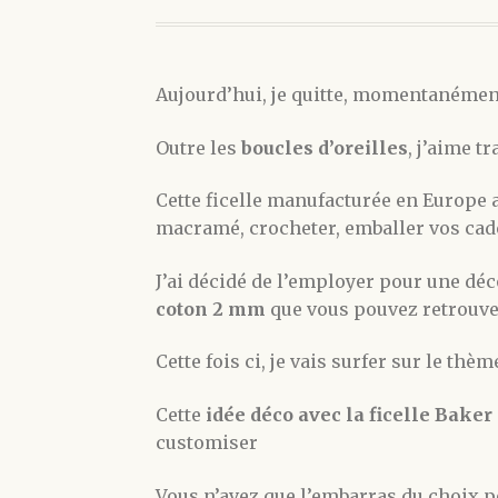
Aujourd’hui, je quitte, momentanément,
Outre les
boucles d’oreilles
, j’aime tr
Cette ficelle manufacturée en Europe a
macramé, crocheter, emballer vos cade
J’ai décidé de l’employer pour une dé
coton 2 mm
que vous pouvez retrouv
Cette fois ci, je vais surfer sur le th
Cette
idée déco avec la ficelle Bake
customiser
Vous n’avez que l’embarras du choix po