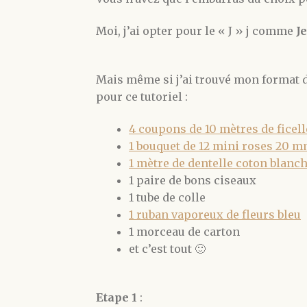
Moi, j’ai opter pour le « J » j comme
J
Mais même si j’ai trouvé mon format de l
pour ce tutoriel :
4 coupons de 10 mètres de ficel
1 bouquet de 12 mini roses 20 m
1 mètre de dentelle coton blanc
1 paire de bons ciseaux
1 tube de colle
1 ruban vaporeux de fleurs bleu
1 morceau de carton
et c’est tout 🙂
Etape 1
: