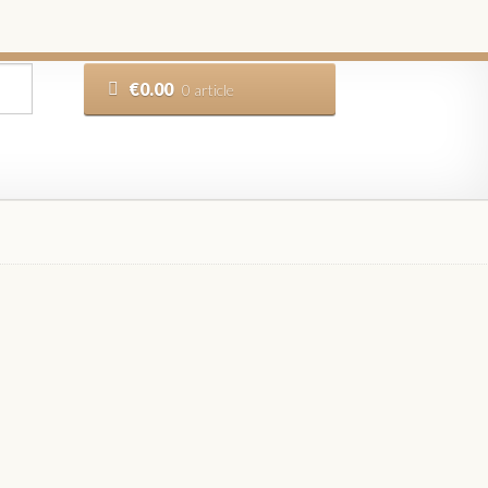
€
0.00
0 article