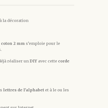
à la décoration
l coton 2 mm
s’emploie pour le
.
déjà réaliser un
DIY
avec cette
corde
rs
lettres de l’alphabet
et à le ou les
nent sur Internet.