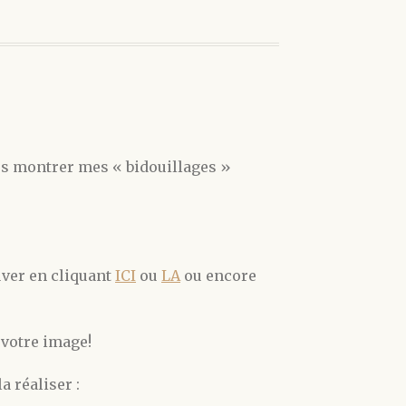
us montrer mes « bidouillages »
uver en cliquant
ICI
ou
LA
ou encore
 votre image!
a réaliser :