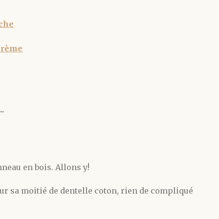
nche
 crème
.
nneau en bois. Allons y!
r sa moitié de dentelle coton, rien de compliqué