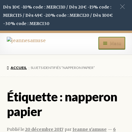
Dès 10€ -10% code : MERCI10 / Dès 20€ -15% code :
MERCI15 / Dès 49€ -20% code : MERCI20 / Dès 100€
-30% code : MERCI30
Aller
Aller
Menu
à
au
la
contenu
ACCUEIL
navigation
ACCUEIL
SUJETS IDENTIFIÉS “NAPPERON PAPIER”
BOUTIQUE
MON COMPTE
Étiquette :
napperon
BLOG
papier
CONTACT
Publié le
20 décembre 2017
par
Jeanne s'amuse
—
6