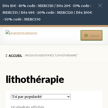
Dès 10€ -10% code : MERCI10 / Dès 20€ -15% code :
MERCI15 / Dès 49€ -20% code : MERCI20 / Dès 100€
-30% code : MERCI30
Aller
Aller
Menu
à
au
la
contenu
ACCUEIL
navigation
ACCUEIL
PRODUITS IDENTIFIÉS “LITHOTHÉRAPIE”
BOUTIQUE
MON COMPTE
lithothérapie
BLOG
CONTACT
Trié
18 résultats affichés