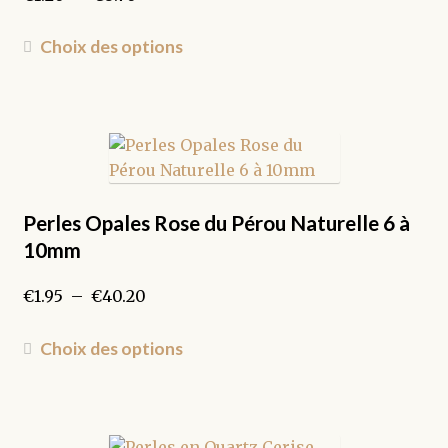
page
de
du
prix :
Ce
Choix des options
produit
€1.20
produit
à
a
€8.70
plusieurs
variations.
Les
options
peuvent
Perles Opales Rose du Pérou Naturelle 6 à
être
10mm
choisies
sur
Plage
€
1.95
–
€
40.20
la
de
page
prix :
Ce
Choix des options
du
€1.95
produit
produit
à
a
€40.20
plusieurs
variations.