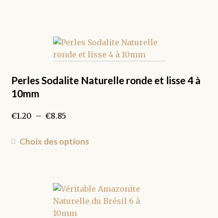
du
€1.50
produit
produit
à
a
€16.70
plusieurs
variations.
Les
options
peuvent
Perles Sodalite Naturelle ronde et lisse 4 à
être
10mm
choisies
sur
Plage
€
1.20
–
€
8.85
la
de
page
prix :
Ce
Choix des options
du
€1.20
produit
produit
à
a
€8.85
plusieurs
variations.
Les
options