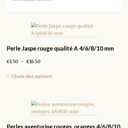
par
popularité
Perle Jaspe rouge qualité A 4/6/8/10 mm
Plage
€
1.50
–
€
16.50
de
prix :
Ce
Choix des options
€1.50
produit
à
a
€16.50
plusieurs
variations.
Les
options
peuvent
Perles aventurine rouges, oranges 4/6/8/10