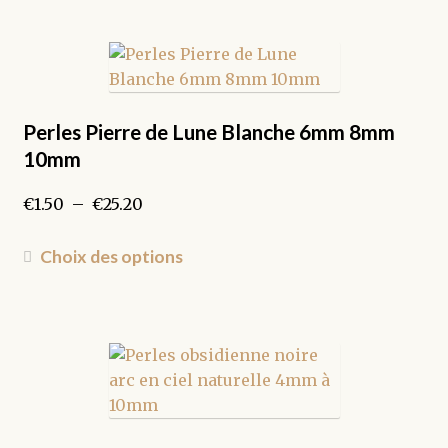
à
a
du
€9.10
plusieurs
produit
variations.
Les
options
peuvent
Perles Pierre de Lune Blanche 6mm 8mm
être
10mm
choisies
sur
Plage
€
1.50
–
€
25.20
la
de
page
prix :
Ce
Choix des options
du
€1.50
produit
produit
à
a
€25.20
plusieurs
variations.
Les
options
peuvent