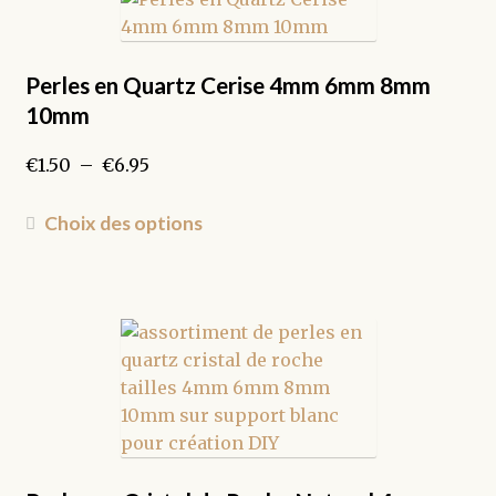
Les
options
peuvent
Perles en Quartz Cerise 4mm 6mm 8mm
être
10mm
choisies
sur
Plage
€
1.50
–
€
6.95
la
de
page
prix :
Ce
Choix des options
du
€1.50
produit
produit
à
a
€6.95
plusieurs
variations.
Les
options
peuvent
être
choisies