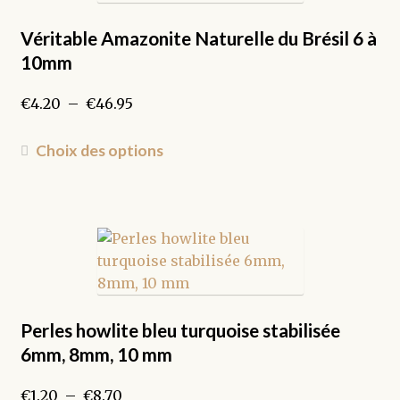
peuvent
être
Véritable Amazonite Naturelle du Brésil 6 à
choisies
10mm
sur
la
Plage
€
4.20
–
€
46.95
page
de
du
prix :
Ce
Choix des options
produit
€4.20
produit
à
a
€46.95
plusieurs
variations.
Les
options
peuvent
être
Perles howlite bleu turquoise stabilisée
choisies
6mm, 8mm, 10 mm
sur
la
Plage
€
1.20
–
€
8.70