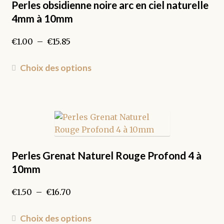
être
Perles obsidienne noire arc en ciel naturelle
choisies
4mm à 10mm
sur
la
Plage
€
1.00
–
€
15.85
page
de
du
prix :
Ce
Choix des options
produit
€1.00
produit
à
a
€15.85
plusieurs
variations.
Les
options
peuvent
Perles Grenat Naturel Rouge Profond 4 à
être
10mm
choisies
sur
Plage
€
1.50
–
€
16.70
la
de
page
prix :
Ce
Choix des options