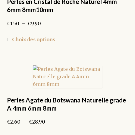
sur
Perles en Cristal de Roche Naturel 4mm
la
6mm 8mm10mm
page
du
Plage
€
1.50
–
€
9.90
produit
de
prix :
Ce
Choix des options
€1.50
produit
à
a
€9.90
plusieurs
variations.
Les
options
peuvent
être
Perles Agate du Botswana Naturelle grade
choisies
A 4mm 6mm 8mm
sur
la
Plage
€
2.60
–
€
28.90
page
de