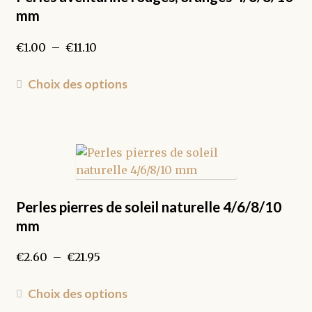
être
mm
choisies
sur
Plage
€
1.00
–
€
11.10
la
de
page
prix :
Ce
Choix des options
du
€1.00
produit
produit
à
a
€11.10
plusieurs
variations.
Les
options
peuvent
Perles pierres de soleil naturelle 4/6/8/10
être
mm
choisies
sur
Plage
€
2.60
–
€
21.95
la
de
page
prix :
Ce
Choix des options
du
€2.60
produit