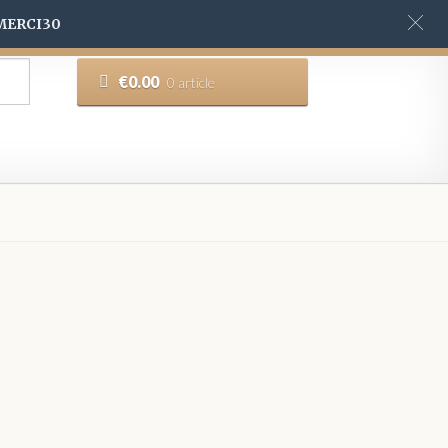
 MERCI30
€
0.00
0 article