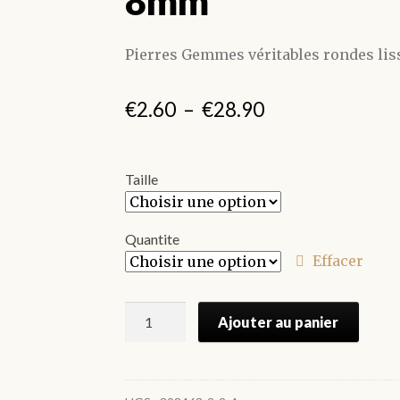
8mm
Pierres Gemmes véritables rondes lis
Plage
€
2.60
–
€
28.90
de
prix :
Taille
€2.60
à
Quantite
Effacer
€28.90
quantité
Ajouter au panier
de
Perles
Agate