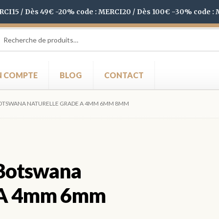
ERCI15 / Dès 49€ -20% code : MERCI20 / Dès 100€ -30% code :
herche
herche
 :
 COMPTE
BLOG
CONTACT
BOTSWANA NATURELLE GRADE A 4MM 6MM 8MM
 Botswana
e A 4mm 6mm