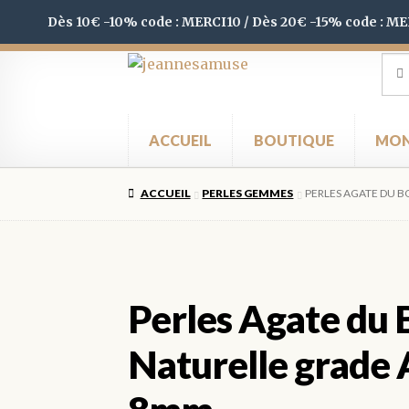
Dès 10€ -10% code : MERCI10 / Dès 20€ -15% code : M
Aller
Aller
Rec
Rec
pour
à
au
la
contenu
navigation
ACCUEIL
BOUTIQUE
MON
ACCUEIL
PERLES GEMMES
PERLES AGATE DU 
Perles Agate du
Naturelle grad