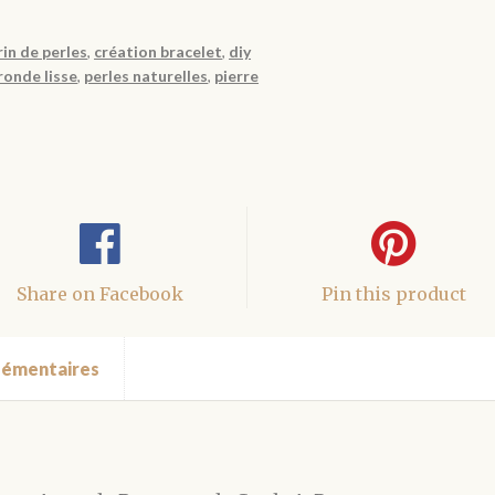
rin de perles
,
création bracelet
,
diy
ronde lisse
,
perles naturelles
,
pierre
Share on Facebook
Pin this product
lémentaires