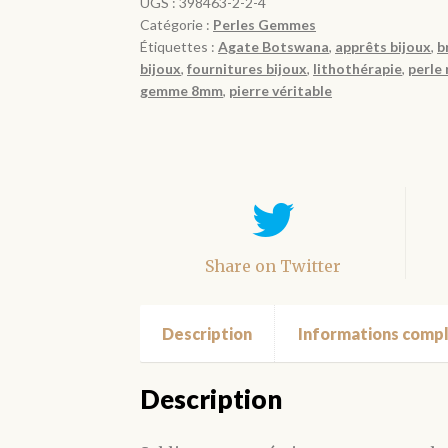
du
UGS :
398463-2-2-4
Catégorie :
Perles Gemmes
Botswana
Étiquettes :
Agate Botswana
,
apprêts bijoux
,
b
Naturelle
bijoux
,
fournitures bijoux
,
lithothérapie
,
perle 
grade
gemme 8mm
,
pierre véritable
A
4mm
6mm
8mm
Share on Twitter
Description
Informations comp
Description