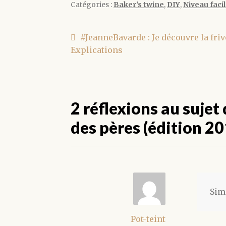
Catégories :
Baker's twine
,
DIY
,
Niveau faci
Navigation
Article
#JeanneBavarde : Je découvre la friv
précédent :
Explications
de
l’article
2 réflexions au sujet
des pères (édition 20
Sim
Pot-teint