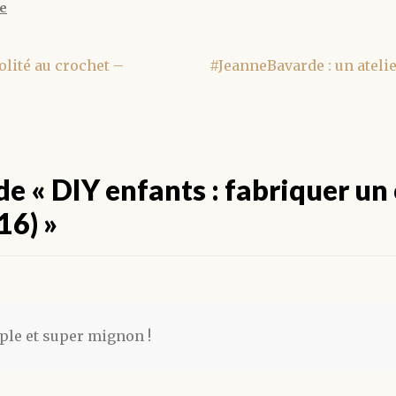
le
Article
olité au crochet –
#JeanneBavarde : un atelie
suivant :
 de «
DIY enfants : fabriquer un
16)
»
ple et super mignon !