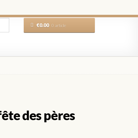
€
0.00
0 article
fête des pères