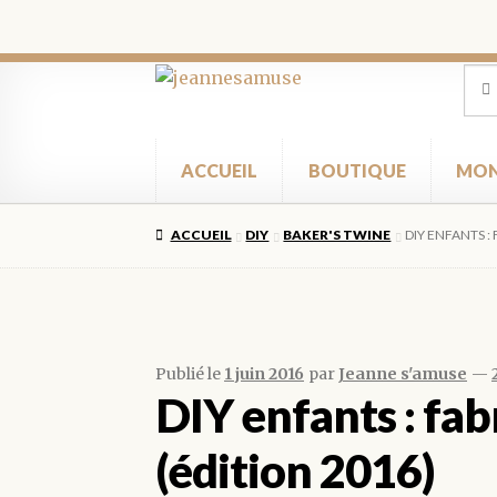
Aller
Aller
Rec
Rec
pour
à
au
la
contenu
navigation
ACCUEIL
BOUTIQUE
MON
ACCUEIL
DIY
BAKER'S TWINE
DIY ENFANTS :
Publié le
1 juin 2016
par
Jeanne s'amuse
—
DIY enfants : fab
(édition 2016)