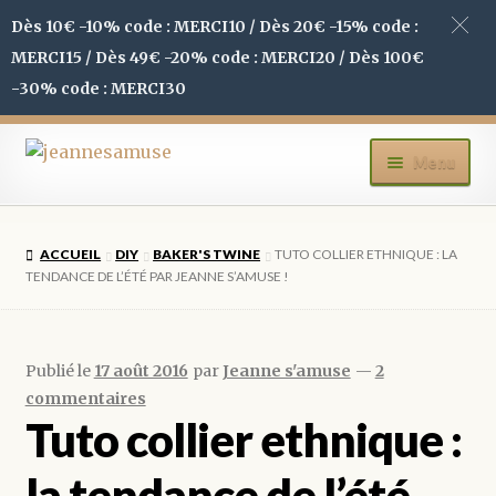
Dès 10€ -10% code : MERCI10 / Dès 20€ -15% code :
MERCI15 / Dès 49€ -20% code : MERCI20 / Dès 100€
-30% code : MERCI30
Aller
Aller
Menu
à
au
la
contenu
ACCUEIL
navigation
ACCUEIL
DIY
BAKER'S TWINE
TUTO COLLIER ETHNIQUE : LA
BOUTIQUE
TENDANCE DE L’ÉTÉ PAR JEANNE S’AMUSE !
MON COMPTE
Publié le
17 août 2016
par
Jeanne s'amuse
—
2
BLOG
commentaires
Tuto collier ethnique :
CONTACT
la tendance de l’été