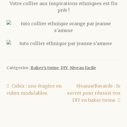
Votre collier aux inspirations ethniques est fin
prêt !
Catégories :
Baker's twine
,
DIY
,
Niveau facile
Navigation
Article
Article
Cubix : une étagère en
#JeanneBavarde : le
précédent :
suivant :
cubes modulables
secret pour réussir vos
de
DIY en baker twine
l’article